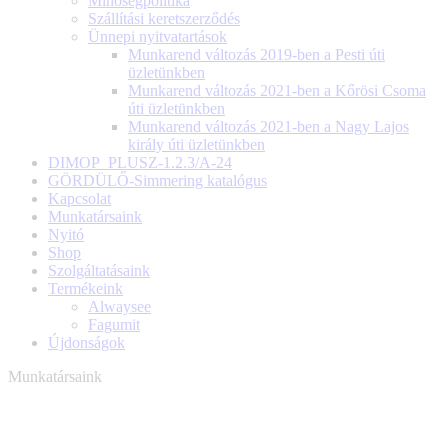
Minőségpolitika
Szállítási keretszerződés
Ünnepi nyitvatartások
Munkarend változás 2019-ben a Pesti úti
üzletünkben
Munkarend változás 2021-ben a Kőrösi Csoma
úti üzletünkben
Munkarend változás 2021-ben a Nagy Lajos
király úti üzletünkben
DIMOP_PLUSZ-1.2.3/A-24
GÖRDÜLŐ-Simmering katalógus
Kapcsolat
Munkatársaink
Nyitó
Shop
Szolgáltatásaink
Termékeink
Alwaysee
Fagumit
Újdonságok
Munkatársaink