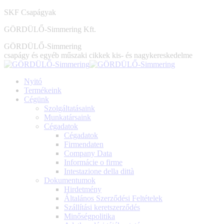
Skip
SKF Csapágyak
to
GÖRDÜLŐ-Simmering Kft.
content
GÖRDÜLŐ-Simmering
csapágy és egyéb műszaki cikkek kis- és nagykereskedelme
Nyitó
Termékeink
Cégünk
Szolgáltatásaink
Munkatársaink
Cégadatok
Cégadatok
Firmendaten
Company Data
Informácie o firme
Intestazione della dittà
Dokumentumok
Hirdetmény
Általános Szerződési Feltételek
Szállítási keretszerződés
Minőségpolitika