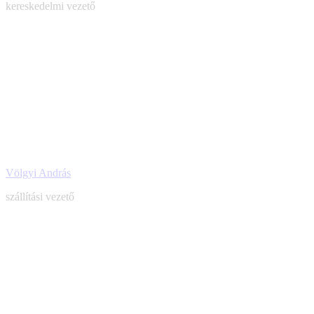
kereskedelmi vezető
E-
mail
Völgyi András
szállítási vezető
E-
mail