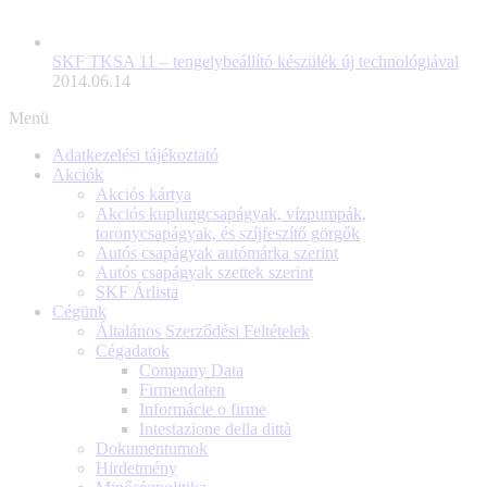
SKF TKSA 11 – tengelybeállító készülék új technológiával
2014.06.14
Menü
Adatkezelési tájékoztató
Akciók
Akciós kártya
Akciós kuplungcsapágyak, vízpumpák,
toronycsapágyak, és szíjfeszítő görgők
Autós csapágyak autómárka szerint
Autós csapágyak szettek szerint
SKF Árlista
Cégünk
Általános Szerződési Feltételek
Cégadatok
Company Data
Firmendaten
Informácie o firme
Intestazione della dittà
Dokumentumok
Hirdetmény