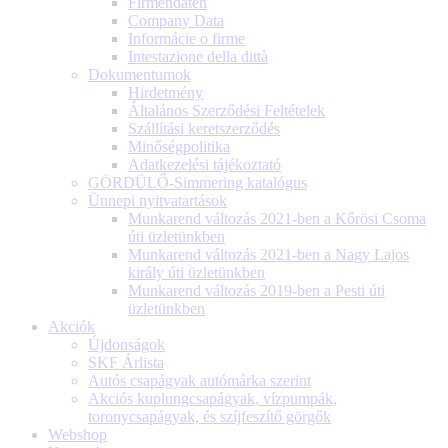
Firmendaten
Company Data
Informácie o firme
Intestazione della dittà
Dokumentumok
Hirdetmény
Általános Szerződési Feltételek
Szállítási keretszerződés
Minőségpolitika
Adatkezelési tájékoztató
GÖRDÜLŐ-Simmering katalógus
Ünnepi nyitvatartások
Munkarend változás 2021-ben a Kőrösi Csoma
úti üzletünkben
Munkarend változás 2021-ben a Nagy Lajos
király úti üzletünkben
Munkarend változás 2019-ben a Pesti úti
üzletünkben
Akciók
Újdonságok
SKF Árlista
Autós csapágyak autómárka szerint
Akciós kuplungcsapágyak, vízpumpák,
toronycsapágyak, és szíjfeszítő görgők
Webshop