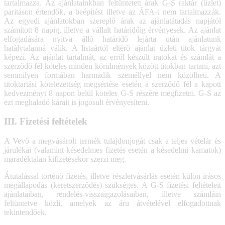
tartalmazza. Az ajánlatainkban feltüntetett árak G-S raktár (üzlet)
paritáson értendők, a beépítést illetve az ÁFA-t nem tartalmazzák.
Az egyedi ajánlatokban szereplő árak az ajánlatátadás napjától
számított 8 napig, illetve a vállalt határidőig érvényesek. Az ajánlat
elfogadására nyitva álló határidő lejárta után ajánlatunk
hatálytalanná válik. A listaártól eltérő ajánlat üzleti titok tárgyát
képezi. Az ajánlat tartalmát, az erről készült iratokat és számlát a
szerződő fél köteles minden körülmények között titokban tartani, azt
semmilyen formában harmadik személlyel nem közölheti. A
titoktartási kötelezettség megsértése esetén a szerződő fél a kapott
kedvezményt 8 napon belül köteles G-S részére megfizetni. G-S az
ezt meghaladó kárait is jogosult érvényesíteni.
III. Fizetési feltételek
A Vevő a megvásárolt termék tulajdonjogát csak a teljes vételár és
járulékai (valamint késedelmes fizetés esetén a késedelmi kamatok)
maradéktalan kifizetésekor szerzi meg.
Átutalással történő fizetés, illetve részletvásárlás esetén külön írásos
megállapodás (keretszerződés) szükséges. A G-S fizetési feltételeit
ajánlataiban, rendelés-visszaigazolásaiban, illetve számláin
feltüntetve közli, amelyek az áru átvételével elfogadottnak
tekintendőek.