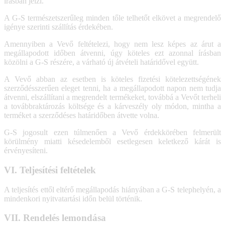
írásban jelzi.
A G-S természetszerűleg minden tőle telhetőt elkövet a megrendelő
igénye szerinti szállítás érdekében.
Amennyiben a Vevő feltételezi, hogy nem lesz képes az árut a
megállapodott időben átvenni, úgy köteles ezt azonnal írásban
közölni a G-S részére, a várható új átvételi határidővel együtt.
A Vevő abban az esetben is köteles fizetési kötelezettségének
szerződésszerűen eleget tenni, ha a megállapodott napon nem tudja
átvenni, elszállítani a megrendelt termékeket, továbbá a Vevőt terheli
a továbbraktározás költsége és a kárveszély oly módon, mintha a
terméket a szerződéses határidőben átvette volna.
G-S jogosult ezen túlmenően a Vevő érdekkörében felmerült
körülmény miatti késedelemből esetlegesen keletkező kárát is
érvényesíteni.
VI. Teljesítési feltételek
A teljesítés ettől eltérő megállapodás hiányában a G-S telephelyén, a
mindenkori nyitvatartási időn belül történik.
VII. Rendelés lemondása