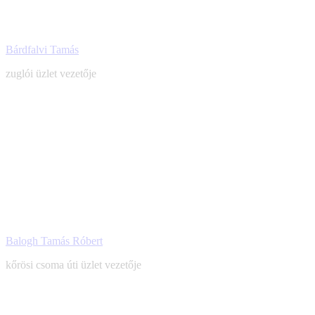
Bárdfalvi Tamás
zuglói üzlet vezetője
E-
mail
Balogh Tamás Róbert
kőrösi csoma úti üzlet vezetője
E-
mail