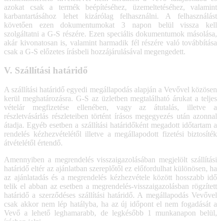
azokat csak a termék beépítéséhez, üzemeltetéséhez, valamint
karbantartásához lehet kizárólag felhasználni. A felhasználást
követően ezen dokumentumokat 3 napon belül vissza kell
szolgáltatni a G-S részére. Ezen speciális dokumentumok másolása,
akár kivonatosan is, valamint harmadik fél részére való továbbítása
csak a G-S előzetes írásbeli hozzájárulásával megengedett.
V. Szállítási határidő
A szállítási határidő egyedi megállapodás alapján a Vevővel közösen
kerül meghatározásra. G-S az üzletben megtalálható árukat a teljes
vételár megfizetése ellenében, vagy az átutalás, illetve a
részletvásárlás részleteiben történt írásos megegyezés után azonnal
átadja. Egyéb esetben a szállítási határidőként megadott időtartam a
rendelés kézhezvételétől illetve a megállapodott fizetési biztosíték
átvételétől értendő.
Amennyiben a megrendelés visszaigazolásában megjelölt szállítási
határidő eltér az ajánlatban szereplőtől ez előfordulhat különösen, ha
az ajánlatadás és a megrendelés kézhezvétele között hosszabb idő
telik el abban az esetben a megrendelés-visszaigazolásban rögzített
határidő a szerződéses szállítási határidő. A megállapodás Vevővel
csak akkor nem lép hatályba, ha az új időpont el nem fogadását a
Vevő a lehető leghamarabb, de legkésőbb 1 munkanapon belül,