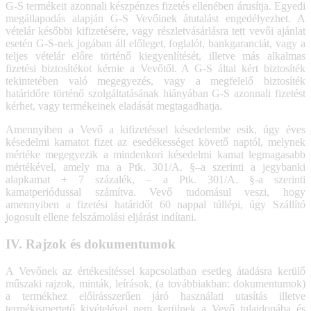
G-S termékeit azonnali készpénzes fizetés ellenében árusítja. Egyedi
megállapodás alapján G-S Vevőinek átutalást engedélyezhet. A
vételár későbbi kifizetésére, vagy részletvásárlásra tett vevői ajánlat
esetén G-S-nek jogában áll előleget, foglalót, bankgaranciát, vagy a
teljes vételár előre történő kiegyenlítését, illetve más alkalmas
fizetési biztosítékot kérnie a Vevőtől. A G-S által kért biztosíték
tekintetében való megegyezés, vagy a megfelelő biztosíték
határidőre történő szolgáltatásának hiányában G-S azonnali fizetést
kérhet, vagy termékeinek eladását megtagadhatja.
Amennyiben a Vevő a kifizetéssel késedelembe esik, úgy éves
késedelmi kamatot fizet az esedékességet követő naptól, melynek
mértéke megegyezik a mindenkori késedelmi kamat legmagasabb
mértékével, amely ma a Ptk. 301/A. §–a szerinti a jegybanki
alapkamat + 7 százalék, – a Ptk. 301/A. §-a szerinti
kamatperiódussal számítva. Vevő tudomásul veszi, hogy
amennyiben a fizetési határidőt 60 nappal túllépi, úgy Szállító
jogosult ellene felszámolási eljárást indítani.
IV. Rajzok és dokumentumok
A Vevőnek az értékesítéssel kapcsolatban esetleg átadásra kerülő
műszaki rajzok, minták, leírások, (a továbbiakban: dokumentumok)
a termékhez előírásszerűen járó használati utasítás illetve
termékismertető kivételével nem kerülnek a Vevő tulajdonába és