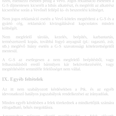
fizeti, ellenkező esetben pedig a Vevő. Jogos reklamáció esetében a
G-S díjmentesen kicseréli a hibás alkatrészt, és megtéríti az alkatrész
kicserélése során a Vevőnél fellépő ki- és beszerelési költséget.
Nem jogos reklamáció esetén a Vevő köteles megtéríteni a G-S és a
gyártó cég, reklamáció kivizsgálásával kapcsolatos minden
költségét.
Nem megfelelő tárolás, kezelés, beépítés, karbantartás,
természetszerű kopás, továbbá fogyó anyagnál (pl.: ragasztó, zsír,
stb.) meglévő hiány esetén a G-S szavatossági kötelezettségeitől
mentesül.
A G-S az esetlegesen a nem megfelelő beépítésből, vagy
felhasználásból eredő bármilyen kár bekövetkezéséért, vagy
megtérítéséért semmiféle felelősséget nem vállal.
IX. Egyéb feltételek
Az itt nem szabályozott kérdésekben a Ptk. és az egyéb
idevonatkozó hatályos jogszabályok rendelkezései az irányadóak.
Minden egyéb kérdésben a felek törekednek a mindkettőjük számára
elfogadható, békés megoldásra.