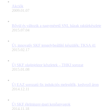
Akciók
2009.01.07
Bővül és változik a nagyméretű SNL házak raktárkészlete
2015.07.04
Új, innovatív SKF tengelybeállító készülék: TKSA 41
2015.02.17
Új SKF olajinjektor készletek – THKI sorozat
2015.01.08
Új EAZ sorozatú fix indukciós melegítők, kedvező áron
2014.12.11
Új SKF élelmiszer-ipari kenőanyagok
2014.11.18