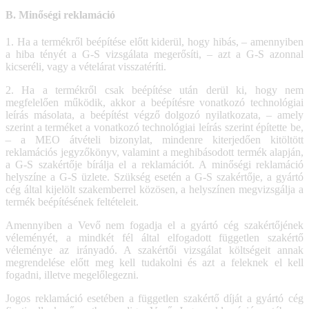
B. Minőségi reklamáció
1. Ha a termékről beépítése előtt kiderül, hogy hibás, – amennyiben
a hiba tényét a G-S vizsgálata megerősíti, – azt a G-S azonnal
kicseréli, vagy a vételárat visszatéríti.
2. Ha a termékről csak beépítése után derül ki, hogy nem
megfelelően működik, akkor a beépítésre vonatkozó technológiai
leírás másolata, a beépítést végző dolgozó nyilatkozata, – amely
szerint a terméket a vonatkozó technológiai leírás szerint építette be,
– a MEO átvételi bizonylat, mindenre kiterjedően kitöltött
reklamációs jegyzőkönyv, valamint a meghibásodott termék alapján,
a G-S szakértője bírálja el a reklamációt. A minőségi reklamáció
helyszíne a G-S üzlete. Szükség esetén a G-S szakértője, a gyártó
cég által kijelölt szakemberrel közösen, a helyszínen megvizsgálja a
termék beépítésének feltételeit.
Amennyiben a Vevő nem fogadja el a gyártó cég szakértőjének
véleményét, a mindkét fél által elfogadott független szakértő
véleménye az irányadó. A szakértői vizsgálat költségeit annak
megrendelése előtt meg kell tudakolni és azt a feleknek el kell
fogadni, illetve megelőlegezni.
Jogos reklamáció esetében a független szakértő díját a gyártó cég