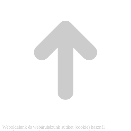
t
T
Weboldalunk és webáruházunk sütiket (cookie) használ