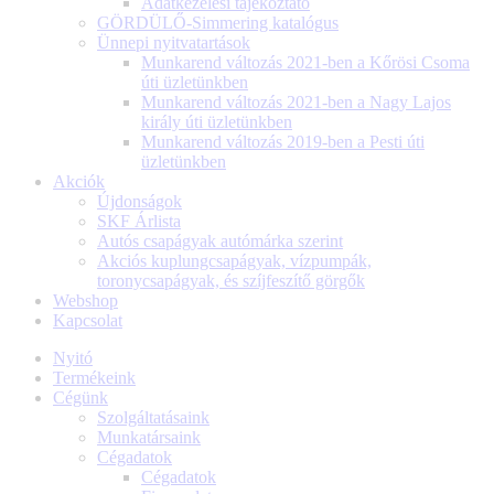
Adatkezelési tájékoztató
GÖRDÜLŐ-Simmering katalógus
Ünnepi nyitvatartások
Munkarend változás 2021-ben a Kőrösi Csoma
úti üzletünkben
Munkarend változás 2021-ben a Nagy Lajos
király úti üzletünkben
Munkarend változás 2019-ben a Pesti úti
üzletünkben
Akciók
Újdonságok
SKF Árlista
Autós csapágyak autómárka szerint
Akciós kuplungcsapágyak, vízpumpák,
toronycsapágyak, és szíjfeszítő görgők
Webshop
Kapcsolat
Nyitó
Termékeink
Cégünk
Szolgáltatásaink
Munkatársaink
Cégadatok
Cégadatok