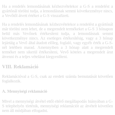
Ha a rendelés lemondásának kézhezvételekor a G-S a rendelést a
gyártónál törölni tudja, a lemondásnak semmi következménye nincs,
a Vevőtől átvett értéket a G-S visszafizeti.
Ha a rendelés lemondásának kézhezvételekor a rendelést a gyártónál
már törölni nem lehet, de a megrendelt termékeket a G-S 3 hónapon
belül más Vevőnek értékesíteni tudja, a lemondásnak semmi
következménye nincs. Az esetleges értékesítésig, vagy a 3 hónap
lejártáig a Vevő által átadott előleg, foglaló, vagy egyéb érték a G-S-
nél letétben marad. Amennyiben a 3 hónap alatt a megrendelt
terméket nem sikerül értékesíteni, Vevő köteles a megrendelt árut
átvenni és a teljes vételárat kiegyenlíteni.
VIII. Reklamáció
Reklamációval a G-S, csak az eredeti számla bemutatását követően
foglalkozik.
A. Mennyiségi reklamáció
Mivel a mennyiségi átvétel ettől eltérő megállapodás hiányában a G-
S telephelyén történik, mennyiségi reklamációt az átvételt követően
nem áll módjában elfogadni.